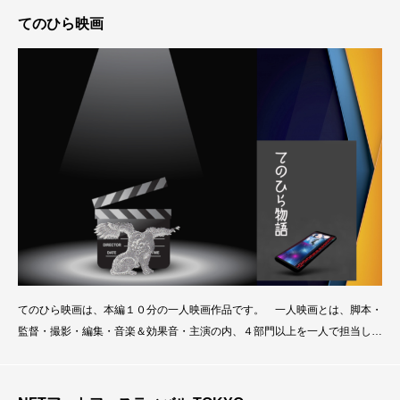
各賞を発表してセレモニーを行います。 第一回映画祭は、2021年４月に
てのひら映画
開催さ
てのひら映画は、本編１０分の一人映画作品です。 一人映画とは、脚本・
監督・撮影・編集・音楽＆効果音・主演の内、４部門以上を一人で担当して
作り上げた映像作品です。 映画制作は分業作業で成り立っていますが、高
機能のスマートフォンが出現したことから「多人数で撮る映画とは別に一人
映画が成立するのではないか」という発想を基に生みだされました。 しか