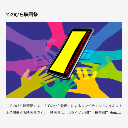
での動画撮影は初めてという時代遅れな状態で「てのひら映画」制作に臨む
という無謀な取組であったが、誰でもが取り組めるということを身をもって
てのひら映画祭
示せたとは言えるだろう。 ロケセットでの撮影を終
「てのひら映画祭」は、「てのひら映画」によるコンペティションをネット
上で開催する映画祭です。 映画祭は、ホライゾン部門（横型部門 Horizon
tal screen section）とヴァーチカル部門（縦型部門 Vertical screen sectio
n）で構成されていて、映画祭の最終日には、スクリーン上映すると共に、