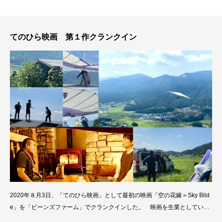
テ
ィ
バ
てのひら映画 第１作クランクイン
ル
T
O
K
Y
O
2020年８月3日、「てのひら映画」として最初の映画「空の花嫁＝Sky Blid
e」を「ビーンズファーム」でクランクインした。 映画を生業としていな
がら日常生活で動画を撮ることに興味がなかった性分から、スマートフォン