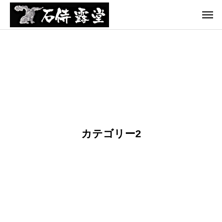
テゴリ
カテゴリ
カテゴリ
カテゴリ
カテゴリ
ー1
ー1
ー1
ー1
ー1
ての
て
て
N
ひら
の
の
F
映
ひ
ひ
T
カテゴリー2
画
ら
ら
ア
第１
映
映
ー
作ク
画
画
ト
ラン
祭
フ
クイ
ェ
ン
ス