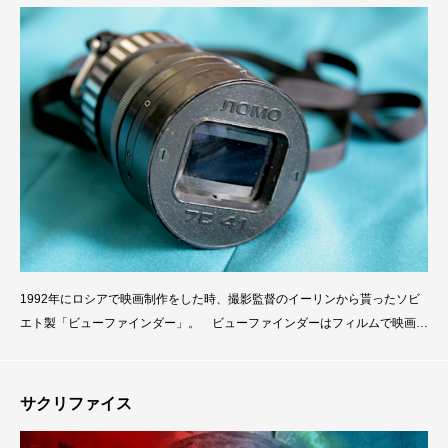
1992年にロシアで映画制作をした時、撮影監督のイーリンから貰ったソビ
エト製「ビューファインダー」。 ビューファインダーはフィルムで映画撮
影をしていた時代にロケハンなどで良く使われていて、現場やロケハンでビ
ューファインダーを持てることはステータスですらあった。 造形芸術出身
の私はフレーム（キャンバスなど）の中に対象を入れる作業が組み込まれて
サクリファイス
いるので映画画面でもレンズサイズやフレームサイズに合わせて