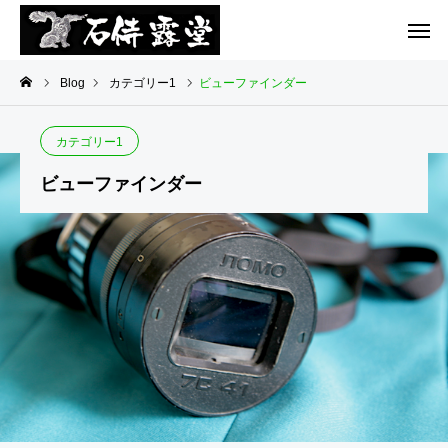
Blog
カテゴリー1
ビューファインダー
カテゴリー1
テゴリ
カテゴリ
カテゴリ
カテゴリ
カテゴリ
ビューファインダー
ー1
ー1
ー1
ー1
ー1
悪
ての
て
て
N
魔
ひら
の
の
F
の
映
ひ
ひ
T
誘
画
ら
ら
惑
第１
映
映
作ク
画
画
ラン
祭
クイ
ン