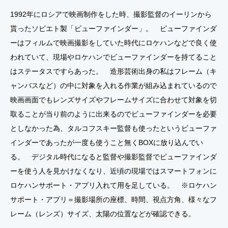
1992年にロシアで映画制作をした時、撮影監督のイーリンから
貰ったソビエト製「ビューファインダー」。 ビューファインダ
ーはフィルムで映画撮影をしていた時代にロケハンなどで良く使
われていて、現場やロケハンでビューファインダーを持てること
T
はステータスですらあった。 造形芸術出身の私はフレーム（キ
O
ャンバスなど）の中に対象を入れる作業が組み込まれているので
K
映画画面でもレンズサイズやフレームサイズに合わせて対象を切
Y
取ることが当り前のように出来るのでビューファインダーを必要
O
としなかった為、タルコフスキー監督も使ったというビューファ
インダーであったが一度も使うこと無くBOXに放り込んでい
る。 デジタル時代になると監督や撮影監督でビューファインダ
ーを使う人を見かけなくなり、近頃の現場ではスマートフォンに
ロケハンサポート・アプリ入れて用を足している。 ※ロケハン
サポート・アプリ＝撮影場所の座標、時間、視点方角、様々なフ
レーム（レンズ）サイズ、太陽の位置などが確認できる。