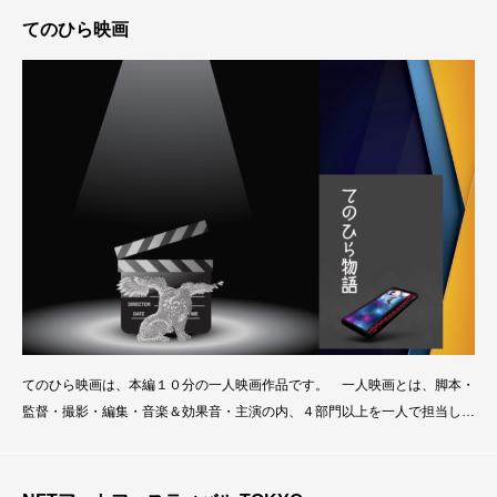
各賞を発表してセレモニーを行います。 第一回映画祭は、2021年４月に
てのひら映画
開催さ
てのひら映画は、本編１０分の一人映画作品です。 一人映画とは、脚本・
監督・撮影・編集・音楽＆効果音・主演の内、４部門以上を一人で担当して
作り上げた映像作品です。 映画制作は分業作業で成り立っていますが、高
機能のスマートフォンが出現したことから「多人数で撮る映画とは別に一人
映画が成立するのではないか」という発想を基に生みだされました。 しか