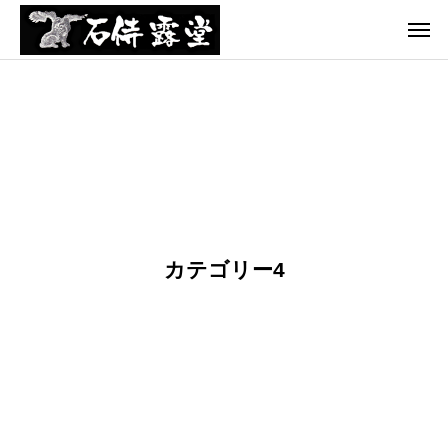
テゴリ
カテゴリ
カテゴリ
カテゴリ
カテゴリ
ー1
ー1
ー1
ー1
ー1
ての
て
て
N
ひら
の
の
F
映
ひ
ひ
T
カテゴリー4
画
ら
ら
ア
第１
映
映
ー
作ク
画
画
ト
ラン
祭
フ
クイ
ェ
ン
ス