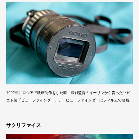
1992年にロシアで映画制作をした時、撮影監督のイーリンから貰ったソビ
エト製「ビューファインダー」。 ビューファインダーはフィルムで映画撮
影をしていた時代にロケハンなどで良く使われていて、現場やロケハンでビ
ューファインダーを持てることはステータスですらあった。 造形芸術出身
の私はフレーム（キャンバスなど）の中に対象を入れる作業が組み込まれて
サクリファイス
いるので映画画面でもレンズサイズやフレームサイズに合わせて