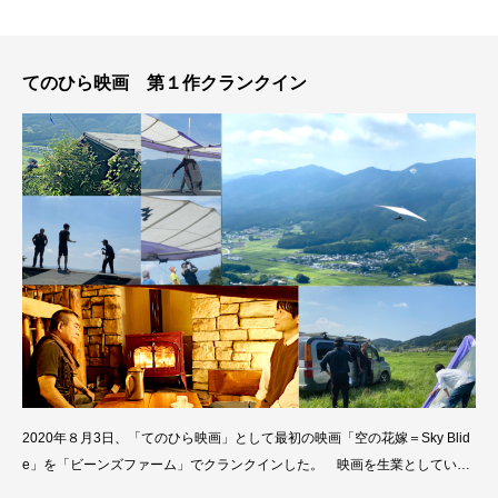
テ
ィ
バ
てのひら映画 第１作クランクイン
ル
T
O
K
Y
O
2020年８月3日、「てのひら映画」として最初の映画「空の花嫁＝Sky Blid
e」を「ビーンズファーム」でクランクインした。 映画を生業としていな
がら日常生活で動画を撮ることに興味がなかった性分から、スマートフォン