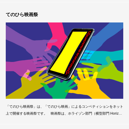
での動画撮影は初めてという時代遅れな状態で「てのひら映画」制作に臨む
という無謀な取組であったが、誰でもが取り組めるということを身をもって
てのひら映画祭
示せたとは言えるだろう。 ロケセットでの撮影を終
「てのひら映画祭」は、「てのひら映画」によるコンペティションをネット
上で開催する映画祭です。 映画祭は、ホライゾン部門（横型部門 Horizon
tal screen section）とヴァーチカル部門（縦型部門 Vertical screen sectio
n）で構成されていて、映画祭の最終日には、スクリーン上映すると共に、